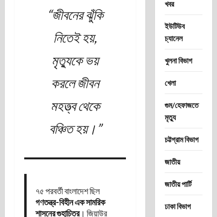
খবর
“জীবনের ঝুঁকি
ইউটিউব
নিতেই হয়,
চ্যানেল
মৃত্যুকে ভয়
খুলনা বিভাগ
করলে জীবন
খেলা
মহত্ত্ব থেকে
গুম/হেফাজতে
মৃত্যু
বঞ্চিত হয়।”
চট্টগ্রাম বিভাগ
জাতীয়
জাতীয় পার্টি
৭৫ পরবর্তী বাংলাদেশ ছিল
গণতন্ত্র-বিহীন এক সামরিক
ঢাকা বিভাগ
শাসনের গুহাচিত্র
। জিয়াউর