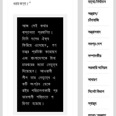
হত্যা/নির্যাতন
ধরার জন্য।”
সন্ত্রাস/
চাঁদাবাজি
আজ সেই কথার 
সন্ত্রাসবাদ
বাস্তবতা প্রমাণিত। 
তিনি দলের ঐক্য 
সমগ্র দেশ
ফিরিয়ে এনেছেন, গণ
তন্ত্র প্রতিষ্ঠা করেছেন 
সম্পাদকীয়
এবং বাংলাদেশকে টানা 
চারবারের মতো নেতৃত্ব 
সরকারি অনিয়ম
দিয়েছেন। আওয়ামী 
লীগ তার নেতৃত্বে এ
সাধারণ
কটি সংগঠন থেকে 
রাষ্ট্র পরিচালনাকারী প্র
সিলেট বিভাগ
ভাবশালী শক্তিতে প
স্বাস্থ্য
রিণত হয়েছে।
হত্যা/ অজ্ঞাত