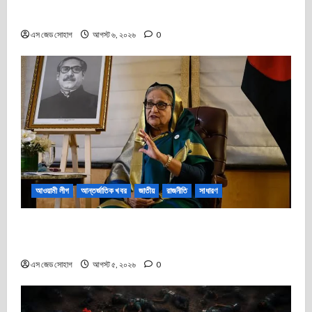
এফসিসি সাউথ সংবাদ সম্মেলন
এস জেড সোহাগ
আগস্ট ৬, ২০২৬
0
আওয়ামী লীগ
আন্তর্জাতিক খবর
জাতীয়
রাজনীতি
সাধারণ
শেখ হাসিনার ঐতিহাসিক মাস্টারস্ট্রোক ও বাংলাদেশের রাজনীতির টার্নিং
পয়েন্ট
এস জেড সোহাগ
আগস্ট ৫, ২০২৬
0