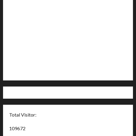
Terms & Conditions
About Us
Social Menu
Advertising Policy
Contact Us
Sitemap
Total Visitor:
109672