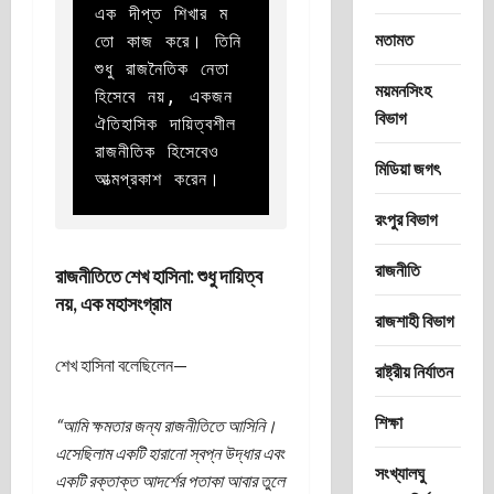
এক দীপ্ত শিখার ম
মতামত
তো কাজ করে। তিনি 
শুধু রাজনৈতিক নেতা 
ময়মনসিংহ
হিসেবে নয়, একজন 
বিভাগ
ঐতিহাসিক দায়িত্বশীল 
রাজনীতিক হিসেবেও 
মিডিয়া জগৎ
আত্মপ্রকাশ করেন।
রংপুর বিভাগ
রাজনীতি
রাজনীতিতে শেখ হাসিনা: শুধু দায়িত্ব
নয়, এক মহাসংগ্রাম
রাজশাহী বিভাগ
শেখ হাসিনা বলেছিলেন—
রাষ্ট্রীয় নির্যাতন
শিক্ষা
“আমি ক্ষমতার জন্য রাজনীতিতে আসিনি।
এসেছিলাম একটি হারানো স্বপ্ন উদ্ধার এবং
সংখ্যালঘু
একটি রক্তাক্ত আদর্শের পতাকা আবার তুলে