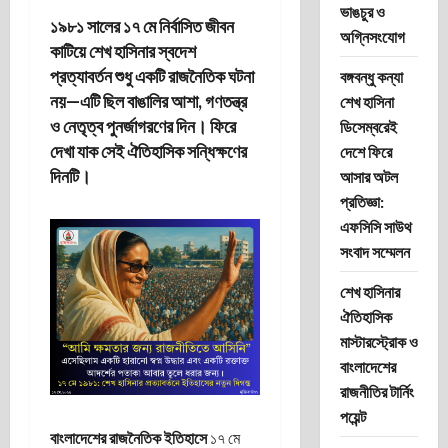
ভাঙচুর ও
১৯৮১ সালের ১৭ মে নির্বাসিত জীবন
অগ্নিসংযোগ
কাটিয়ে শেখ হাসিনার স্বদেশ
প্রত্যাবর্তন শুধু একটি রাজনৈতিক ঘটনা
বঙ্গবন্ধু কন্যা
নয়—এটি ছিল বাঙালির আশা, গণতন্ত্র
শেখ হাসিনা
ও নেতৃত্ব পুনর্জাগরণের দিন। ফিরে
ডিসেম্বরেই
দেখা যাক সেই ঐতিহাসিক সন্ধিক্ষণের
দেশে ফিরে
দিনটি।
আসার অটল
প্রতিজ্ঞা:
এফসিসি সাউথ
সংবাদ সম্মেলন
শেখ হাসিনার
ঐতিহাসিক
মাস্টারস্ট্রোক ও
বাংলাদেশের
রাজনীতির টার্নিং
পয়েন্ট
বাংলাদেশের রাজনৈতিক ইতিহাসে
১৭ মে