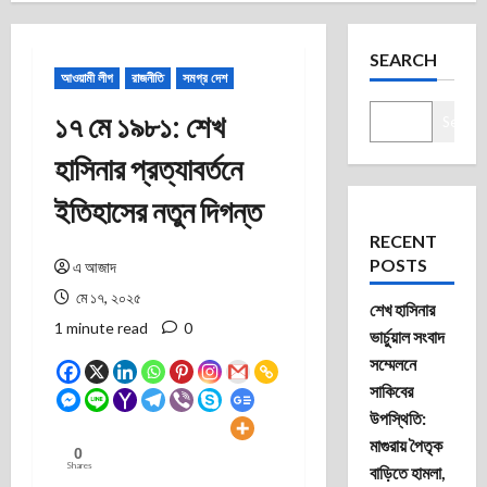
SEARCH
আওয়ামী লীগ
রাজনীতি
সমগ্র দেশ
১৭ মে ১৯৮১: শেখ
Search
হাসিনার প্রত্যাবর্তনে
ইতিহাসের নতুন দিগন্ত
RECENT
POSTS
এ আজাদ
মে ১৭, ২০২৫
শেখ হাসিনার
1 minute read
0
ভার্চুয়াল সংবাদ
সম্মেলনে
সাকিবের
উপস্থিতি:
মাগুরায় পৈতৃক
0
Shares
বাড়িতে হামলা,