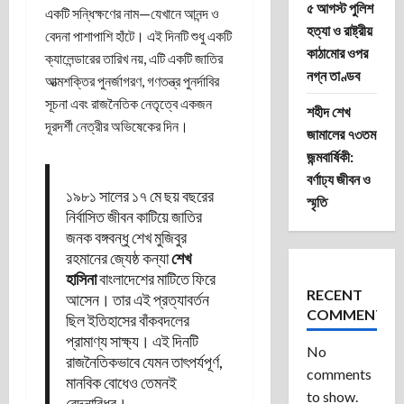
৫ আগস্ট পুলিশ
একটি সন্ধিক্ষণের নাম—যেখানে আনন্দ ও
হত্যা ও রাষ্ট্রীয়
বেদনা পাশাপাশি হাঁটে। এই দিনটি শুধু একটি
কাঠামোর ওপর
ক্যালেন্ডারের তারিখ নয়, এটি একটি জাতির
নগ্ন তাণ্ডব
আত্মশক্তির পুনর্জাগরণ, গণতন্ত্র পুনর্দাবির
সূচনা এবং রাজনৈতিক নেতৃত্বে একজন
শহীদ শেখ
দূরদর্শী নেত্রীর অভিষেকের দিন।
জামালের ৭৩তম
জন্মবার্ষিকী:
বর্ণাঢ্য জীবন ও
১৯৮১ সালের ১৭ মে ছয় বছরের
স্মৃতি
নির্বাসিত জীবন কাটিয়ে জাতির
জনক বঙ্গবন্ধু শেখ মুজিবুর
রহমানের জ্যেষ্ঠ কন্যা
শেখ
হাসিনা
বাংলাদেশের মাটিতে ফিরে
RECENT
আসেন। তার এই প্রত্যাবর্তন
COMMENTS
ছিল ইতিহাসের বাঁকবদলের
প্রামাণ্য সাক্ষ্য। এই দিনটি
No
রাজনৈতিকভাবে যেমন তাৎপর্যপূর্ণ,
comments
মানবিক বোধেও তেমনই
to show.
বেদনাবিধুর।