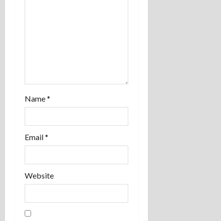
o
n
Name
*
Email
*
Website