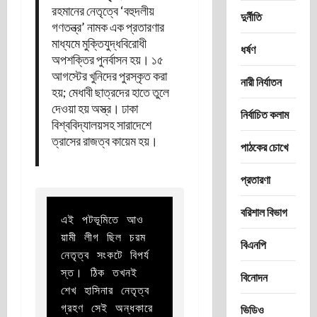
রহমানের নেতৃত্বে ‘বহুদলীয়
দুর্নীতি
গণতন্ত্র’ নামক এক প্রতারণার
মাধ্যমে মুক্তিযুদ্ধবিরোধী
ধর্ষণ
অপশক্তির পুনর্বাসন হয়। ১৫
আগস্টের খুনিদের পুরস্কৃত করা
নারী নির্যাতন
হয়; মেধাবী ছাত্রদের হাতে তুলে
দেওয়া হয় অস্ত্র। ঢাকা
নির্বাচিত কলাম
বিশ্ববিদ্যালয়সহ সারাদেশে
ত্রাসের রাজত্ব কায়েম হয়।
পাঠকের চোখে
প্রতারণা
বরিশাল বিভাগ
এই পটভূমিতে আও
য়ামী লীগ ছিল চরম 
বিএনপি
নেতৃত্ব সংকটে বিপর্য
স্ত। ঠিক তখনই 
বিনোদন
শেখ হাসিনার নেতৃত্ব 
গ্রহণ সেই অন্ধকারে 
ভিডিও