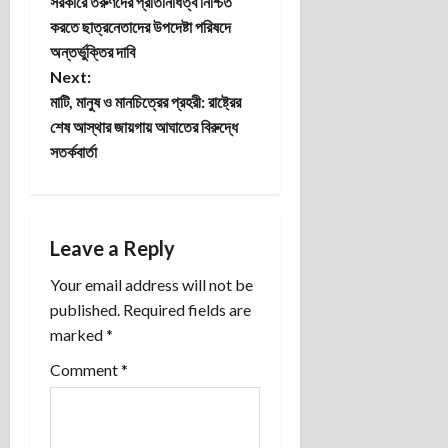
সরকারে তরুণদের প্রতিনিধিত্ব নিশ্চিত
o
করতে ছাত্রনেতাদের উপদেষ্টা পরিষদে
অন্তর্ভুক্তির দাবি
s
Next:
t
মাটি, মানুষ ও মানচিত্রের প্রহরী: রাষ্ট্রের
শেষ আস্থার জায়গায় আঘাতের বিরুদ্ধে
n
সতর্কবার্তা
a
v
Leave a Reply
i
Your email address will not be
published.
Required fields are
g
marked
*
a
Comment
*
t
i