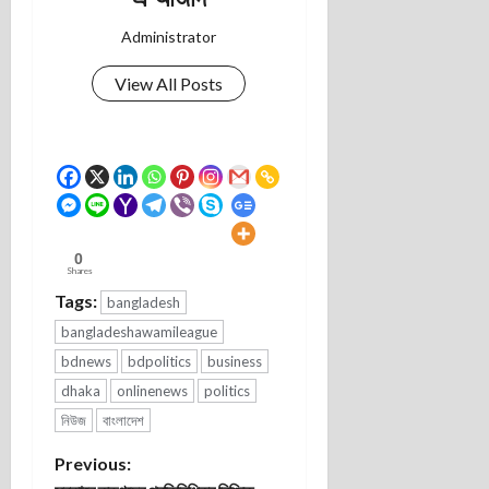
Administrator
View All Posts
0
Shares
Tags:
bangladesh
bangladeshawamileague
bdnews
bdpolitics
business
dhaka
onlinenews
politics
নিউজ
বাংলাদেশ
P
Previous: