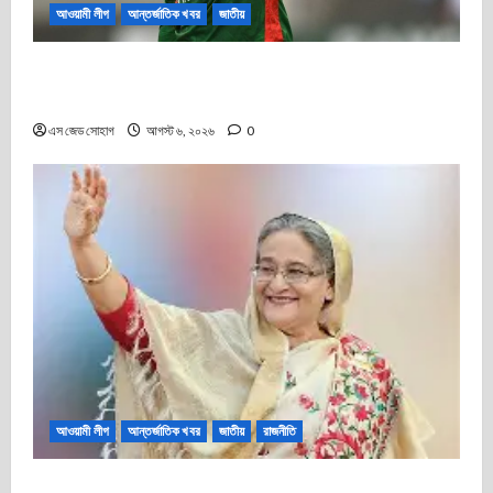
আওয়ামী লীগ
আন্তর্জাতিক খবর
জাতীয়
শেখ হাসিনার ভার্চুয়াল সংবাদ সম্মেলনে সাকিবের উপস্থিতি: মাগুরায় পৈতৃক
বাড়িতে হামলা, ভাঙচুর ও অগ্নিসংযোগ
এস জেড সোহাগ
আগস্ট ৬, ২০২৬
0
আওয়ামী লীগ
আন্তর্জাতিক খবর
জাতীয়
রাজনীতি
বঙ্গবন্ধু কন্যা শেখ হাসিনা ডিসেম্বরেই দেশে ফিরে আসার অটল প্রতিজ্ঞা: