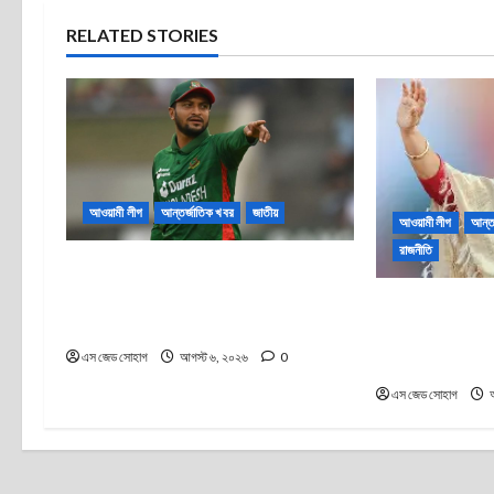
RELATED STORIES
আওয়ামী লীগ
আন্তর্জাতিক খবর
জাতীয়
আওয়ামী লীগ
আন্ত
রাজনীতি
শেখ হাসিনার ভার্চুয়াল সংবাদ সম্মেলনে সাকিবের
উপস্থিতি: মাগুরায় পৈতৃক বাড়িতে হামলা, ভাঙচুর
বঙ্গবন্ধু কন্যা শেখ
ও অগ্নিসংযোগ
আসার অটল প্রতিজ্ঞ
এস জেড সোহাগ
আগস্ট ৬, ২০২৬
0
সম্মেলন
এস জেড সোহাগ
আ