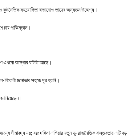
রিক ও কূটনৈতিক সহযোগিতা বাড়ানোও তাদের অন্যতম উদ্দেশ্য।
শে চায় পাকিস্তান।
ারণে এখনো আস্থার ঘাটতি আছে।
তান-বিরোধী মনোভাব সহজে দূর হয়নি।
 জানিয়েছেন।
সৌজন্যে সীমাবদ্ধ নয়; বরং দক্ষিণ এশিয়ার নতুন ভূ-রাজনৈতিক বাস্তবতায় এটি বড়