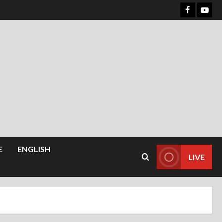
Menu
Menu
Item
Item
E
ENGLISH
LIVE