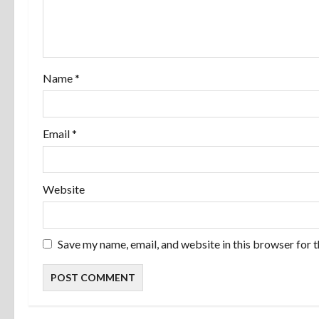
t
i
o
Name
*
n
Email
*
Website
Save my name, email, and website in this browser for 