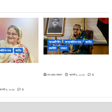
আওয়ামী লীগ
আন্তর্জাতিক খবর
জাতীয়
রাজনীতি
সাধারণ
র্জাতিক খবর
জাতীয়
শেখ হাসিনার ঐতিহাসিক মাস্টারস্ট্রোক ও
বাংলাদেশের রাজনীতির টার্নিং পয়েন্ট
 হাসিনা ডিসেম্বরেই দেশে ফিরে
এস জেড সোহাগ
আগস্ট ৫, ২০২৬
0
া: এফসিসি সাউথ সংবাদ
গস্ট ৬, ২০২৬
0